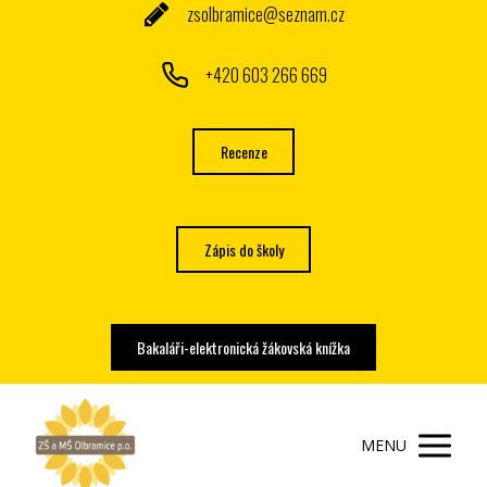
zsolbramice@seznam.cz
+420 603 266 669
Recenze
Zápis do školy
Bakaláři-elektronická žákovská knížka
MENU