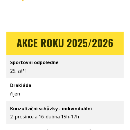
AKCE ROKU 2025/20
26
Sportovní odpoledne
25. září
Drakiáda
říjen
Konzultační schůzky - indivinduální
2. prosince a 16. dubna 15h-17h