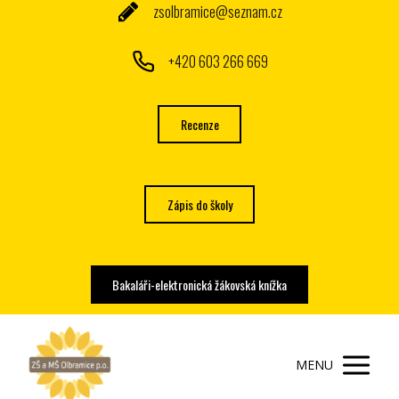
zsolbramice@seznam.cz
+420 603 266 669
Recenze
Zápis do školy
Bakaláři-elektronická žákovská knížka
MENU