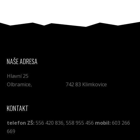
NAŠE ADRESA
Hlavní 25
Olbramice, 742 83 Klimkovice
KONTAKT
telefon ZŠ:
556 420 836, 558 955 456
mobil:
603 266
669