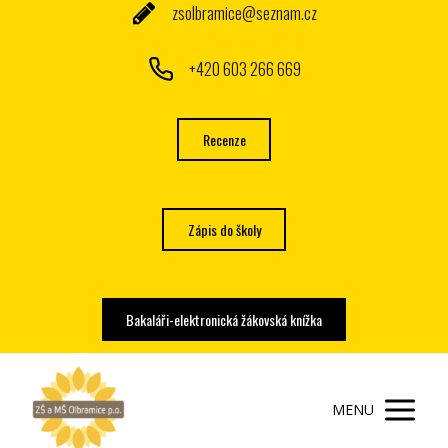
zsolbramice@seznam.cz
+420 603 266 669
Recenze
Zápis do školy
Bakaláři-elektronická žákovská knížka
MENU